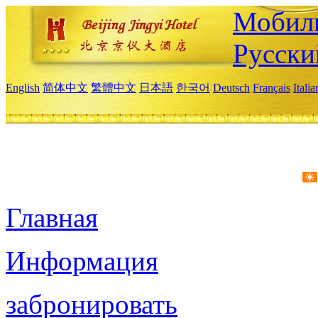
Мобиль
Русски
English
简体中文
繁體中文
日本語
한국어
Deutsch
Français
Itali
Главная
Информация
забронировать