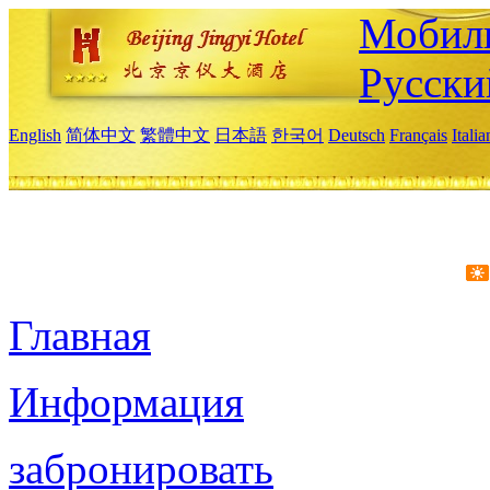
Мобиль
Русски
English
简体中文
繁體中文
日本語
한국어
Deutsch
Français
Itali
Главная
Информация
забронировать