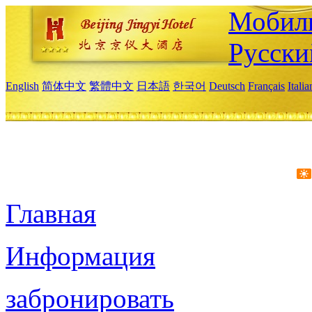
Мобиль
Русски
English
简体中文
繁體中文
日本語
한국어
Deutsch
Français
Itali
Главная
Информация
забронировать