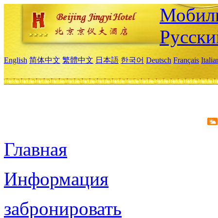
Мобиль
Русски
English
简体中文
繁體中文
日本語
한국어
Deutsch
Français
Itali
Главная
Информация
забронировать