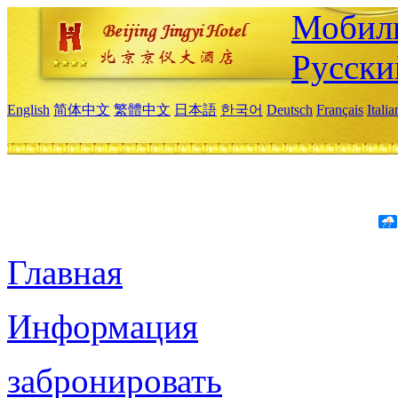
Мобиль
Русски
English
简体中文
繁體中文
日本語
한국어
Deutsch
Français
Itali
Главная
Информация
забронировать