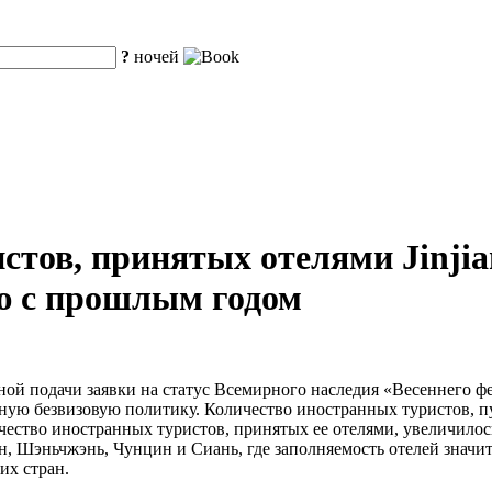
?
ночей
тов, принятых отелями Jinjian
ию с прошлым годом
ой подачи заявки на статус Всемирного наследия «Весеннего фе
тную безвизовую политику. Количество иностранных туристов, 
личество иностранных туристов, принятых ее отелями, увеличило
н, Шэньчжэнь, Чунцин и Сиань, где заполняемость отелей значи
их стран.