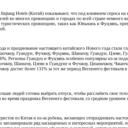
injiang Hotels (Китай) показывают, что под влиянием спроса на
ей во многих провинциях и городах по всей стране немного выр
туристических провинциях, таких как Юньнань и Фуцзянь, превы
ей.
да и празднование настоящего китайского Нового года стали г
Чаочжоу, Гуандун, Фучжоу, Фуцзянь, Шаньтоу, Гуандун, Цзеян, 
т 90%. Регионы Гуандун и Фуцзянь особенно популярны из-за по
чжоу, Шаньтоу, Цзеян в Гуандуне и Фучжоу, Цюаньчжоу, Чжанчж
оу достиг более 131% за тот же период Весеннего фестиваля в 
льше людей готовы выбрать отпуск, чтобы расслабить свое тело 
ты во время праздника Весеннего фестиваля, со средним уровнем
 туристов из Китая и из-за рубежа, желающих отпраздновать нас
ально запланировали ряд насыщенных и интересных мероприятий,