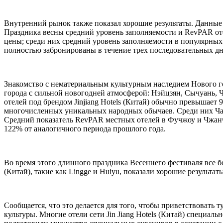
Внутренний рынок также показал хорошие результаты. Данные J
Праздника весны средний уровень заполняемости и RevPAR отел
цены; среди них средний уровень заполняемости в популярных 
полностью забронированы в течение трех последовательных дн
Знакомство с нематериальным культурным наследием Нового го
города с сильной новогодней атмосферой: Нэйцзян, Сычуань, 
отелей под брендом Jinjiang Hotels (Китай) обычно превышае
многочисленных уникальных народных обычаев. Среди них Чао
Средний показатель RevPAR местных отелей в Фучжоу и Чжанчж
122% от аналогичного периода прошлого года.
Во время этого длинного праздника Весеннего фестиваля все бо
(Китай), такие как Lingge и Huiyu, показали хорошие результа
Сообщается, что это делается для того, чтобы приветствовать
культуры. Многие отели сети Jin Jiang Hotels (Китай) специ