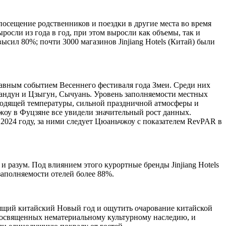
 посещение родственников и поездки в другие места во время
осли из года в год, при этом выросли как объемы, так и
сил 80%; почти 3000 магазинов Jinjiang Hotels (Китай) были
лавным событием Весеннего фестиваля года Змеи. Среди них
Гуандун и Цзыгун, Сычуань. Уровень заполняемости местных
дходящей температуры, сильной праздничной атмосферы и
оу в Фуцзяне все увидели значительный рост данных.
2024 году, за ними следует Цюаньчжоу с показателем RevPAR в
и разум. Под влиянием этого курортные бренды Jinjiang Hotels
 заполняемости отелей более 88%.
тоящий китайский Новый год и ощутить очарование китайской
 посвященных нематериальному культурному наследию, и