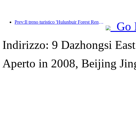
Prev:Il treno turistico 'Hulunbuir Forest Rendezvous - Daxinganling Express - Starlight Train - Tianyi Journey' effettua il suo viaggio inaugurale.
Go 
Indirizzo: 9 Dazhongsi Eas
Aperto in 2008, Beijing Jin