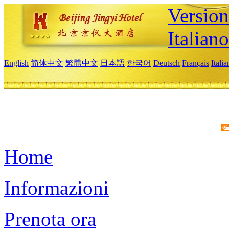
Version
Italiano
English
简体中文
繁體中文
日本語
한국어
Deutsch
Français
Itali
Home
Informazioni
Prenota ora