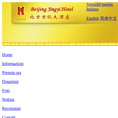
Versione mobile
Italiano
English
简体中文
Home
Informazioni
Prenota ora
Dotazioni
Foto
Notizia
Recensioni
Contatti