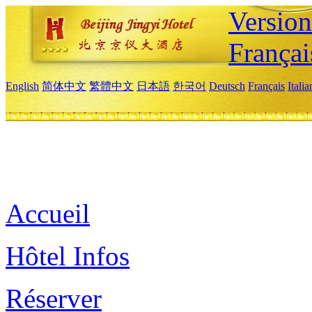
Versio
Françai
English
简体中文
繁體中文
日本語
한국어
Deutsch
Français
Itali
Accueil
Hôtel Infos
Réserver