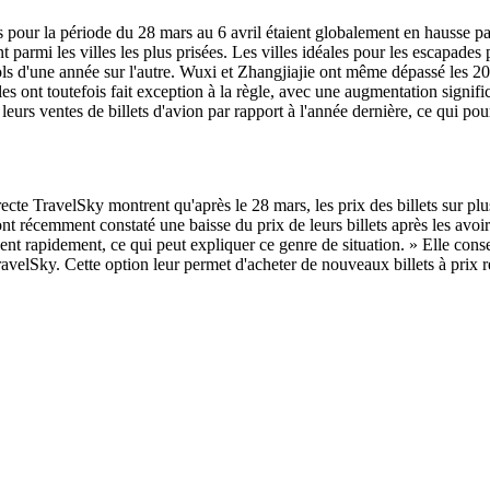
ls pour la période du 28 mars au 6 avril étaient globalement en hausse
mi les villes les plus prisées. Les villes idéales pour les escapades pr
ls d'une année sur l'autre. Wuxi et Zhangjiajie ont même dépassé les 20
les ont toutefois fait exception à la règle, avec une augmentation signi
urs ventes de billets d'avion par rapport à l'année dernière, ce qui pou
irecte TravelSky montrent qu'après le 28 mars, les prix des billets sur
ont récemment constaté une baisse du prix de leurs billets après les avo
ent rapidement, ce qui peut expliquer ce genre de situation. » Elle consei
lSky. Cette option leur permet d'acheter de nouveaux billets à prix réd