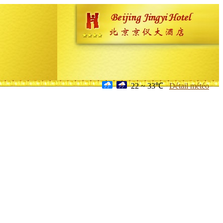
22 ~ 33℃
Détail météo