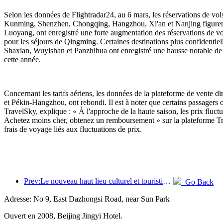
Selon les données de Flightradar24, au 6 mars, les réservations de vo
Kunming, Shenzhen, Chongqing, Hangzhou, Xi'an et Nanjing figurent par
Luoyang, ont enregistré une forte augmentation des réservations de vo
pour les séjours de Qingming. Certaines destinations plus confidentiel
Shaxian, Wuyishan et Panzhihua ont enregistré une hausse notable de le
cette année.
Concernant les tarifs aériens, les données de la plateforme de vente d
et Pékin-Hangzhou, ont rebondi. Il est à noter que certains passagers 
TravelSky, explique : « À l'approche de la haute saison, les prix fluctu
Achetez moins cher, obtenez un remboursement » sur la plateforme Trave
frais de voyage liés aux fluctuations de prix.
Prev:Le nouveau haut lieu culturel et touristique du quartier de Pinnacle Park à Pékin ouvrira officiellement ses portes cette année.
Go Back
Adresse: No 9, East Dazhongsi Road, near Sun Park
Ouvert en 2008, Beijing Jingyi Hotel.