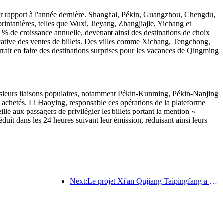
 par rapport à l'année dernière. Shanghai, Pékin, Guangzhou, Chengdu,
intanières, telles que Wuxi, Jieyang, Zhangjiajie, Yichang et
 % de croissance annuelle, devenant ainsi des destinations de choix
ficative des ventes de billets. Des villes comme Xichang, Tengchong,
rrait en faire des destinations surprises pour les vacances de Qingming
 plusieurs liaisons populaires, notamment Pékin-Kunming, Pékin-Nanjing
ir achetés. Li Haoying, responsable des opérations de la plateforme
lle aux passagers de privilégier les billets portant la mention «
uit dans les 24 heures suivant leur émission, réduisant ainsi leurs
Next:Le projet Xi'an Qujiang Taipingfang a officiellement débuté sa construction, avec une superficie totale de 137 000 mètres carrés.