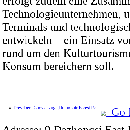
erfolgt zudem eine Zusamm
Technologieunternehmen, 
Terminals und technologisc
entwickeln – ein Einsatz vo
rund um den Kulturtourism
Konsum bereichern soll.
Prev:Der Touristenzug „Hulunbuir Forest Rendezvous - Daxinganling Express - Starlight Train - Tianyi Journey“ tritt seine Jungfernfahrt an.
Go 
Adresse: 9 Dazhongsi East 