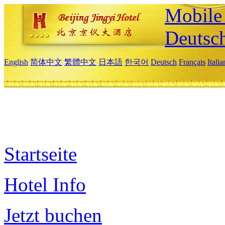
Mobile 
Deutsc
English
简体中文
繁體中文
日本語
한국어
Deutsch
Français
Itali
Startseite
Hotel Info
Jetzt buchen