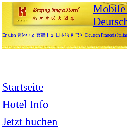
Mobile 
Deutsc
English
简体中文
繁體中文
日本語
한국어
Deutsch
Français
Itali
Startseite
Hotel Info
Jetzt buchen