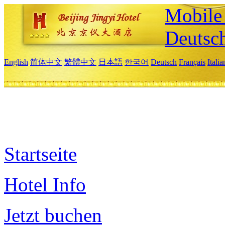
Mobile 
Deutsc
English
简体中文
繁體中文
日本語
한국어
Deutsch
Français
Itali
Startseite
Hotel Info
Jetzt buchen