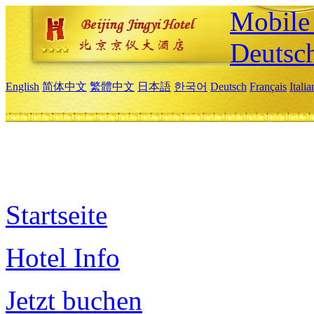
Mobile 
Deutsc
English
简体中文
繁體中文
日本語
한국어
Deutsch
Français
Itali
Startseite
Hotel Info
Jetzt buchen